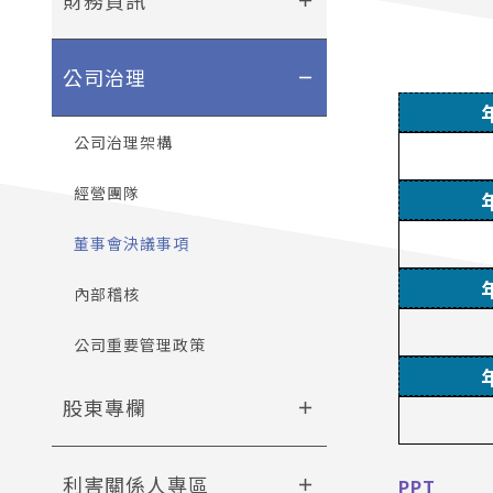
add
公司治理
remove
公司治理架構
經營團隊
董事會決議事項
內部稽核
公司重要管理政策
股東專欄
add
利害關係人專區
PPT
add